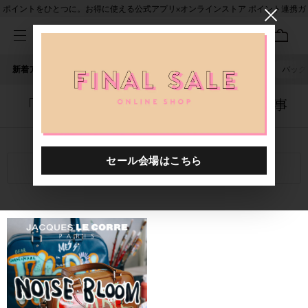
ポイントをひとつに。お得に使える公式アプリ×オンラインストア ポイント連携ガ
イド
新着アイテム
人気ワード
セール
40th限定
ピアス
バッグ
「6000112.2521219.0003」に関する記事
関連キーワード