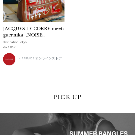
JACQUES LE CORRE meets
guernika［NOISE
BLOOM］Limited Edition
destination Tokyo
Vol.4
2025.07.21
H.P.FRANCE オンラインストア
PICK UP