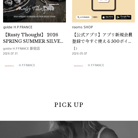
goldie H.P.FRANCE
rooms SHOP
【Rusty Thought】 2026
【公式アプリ】アプリ新規会員
SPRING SUMMER SILVER
登録で今すぐ使える500ポイン
COLLECTION 巡回展
トプレゼント
goldie H.P.FRANCE 新宿店
【3
2026.07.31
2026.05.07
H.P.FRANCE
H.P.FRANCE
PICK UP