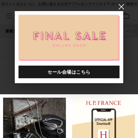
ポイントをひとつに。お得に使える公式アプリ×オンラインストア ポイント連携ガ
イド
新着アイテム
人気ワード
セール
40th限定
ピアス
バッグ
「神戸」に関する記事
関連キーワード