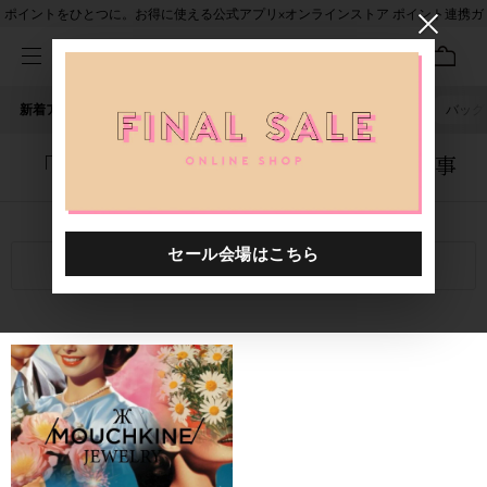
ポイントをひとつに。お得に使える公式アプリ×オンラインストア ポイント連携ガ
イド
新着アイテム
人気ワード
セール
40th限定
ピアス
バッグ
「0011695.2520052.0062」に関する記事
関連キーワード