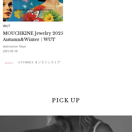
WUT
MOUCHKINE Jewelry 2025
Autumn&Winter｜WUT
destination Tokyo
2025.06.18
H.P.FRANCE オンラインストア
PICK UP