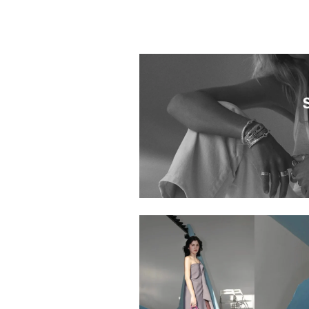
0011695.2520014.0003
0011695.2520005.0005
0011695.2520193.0010
0011695.2520021.0001
0011695.2520022.0002