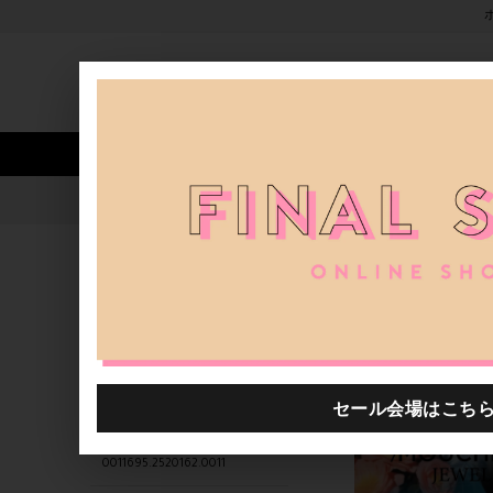
新着アイテム
商品カテゴリ
ストア
人気ワード
セール
40th限定
0011695.2520143.0012
H.P.FRANCE公式サイト
関連するキーワード
0011695.2520141.0013
0011695.2520031.0001
0011695.2520012.0006
0011695.2520162.0011