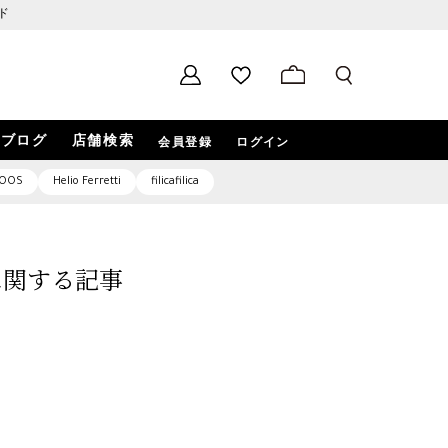
ド
ブログ
店舗検索
会員登録
ログイン
OOS
Helio Ferretti
filicafilica
2」に関する記事