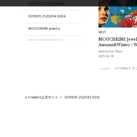
0011695.2520103.0009
0011695.2520004.0004
MOUCHKINE jewelry
WUT
MOUCHKINE Jewel
0011695.2520115.0019
Autumn&Winter｜
destination Tokyo
0011695.2520034.0039
2025.06.18
0011695.2520025.0038
H.P.FRANC
0011695.2520142.0010
0011695.2520153.0011
0011695.2520143.0012
H.P.FRANCE公式サイト
0011695.2520015.0055
0011695.2520191.0007
0011695.2520001.0001