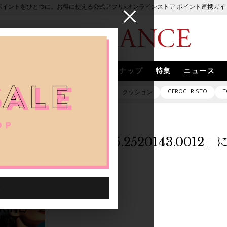
ポイントをひとつに。お得に使える公式アプリ×オンラインストア ポイント連携ガイ
ブランド
取扱いブランド
スナップ
特集
ニュース
GEROCHRISTO
T
ピアス
バッグ
ネックレス
クッション
「0011695.2520143.001