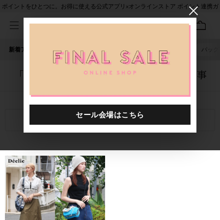
ポイントをひとつに。お得に使える公式アプリ×オンラインストア ポイント連携ガ
イド
新着アイテム
人気ワード
セール
40th限定
ピアス
バッグ
「0013032.2511003.0010」に関する記事
関連キーワード