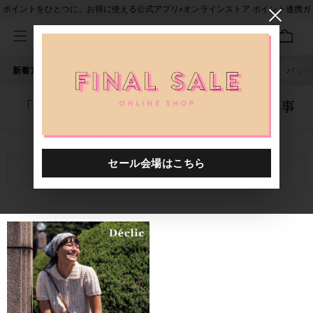
ポイントをひとつに。お得に使える公式アプリ×オンラインストア ポイント連携ガ
イド
新着アイテム
人気ワード
セール
40th限定
ピアス
バッグ
「0013070.2510001.0001」に関する記事
関連キーワード