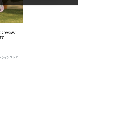
E 2025AW
UT
E オンラインストア