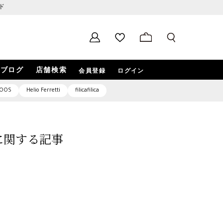
ド
ブログ
店舗検索
会員登録
ログイン
OOS
Helio Ferretti
filicafilica
9」に関する記事