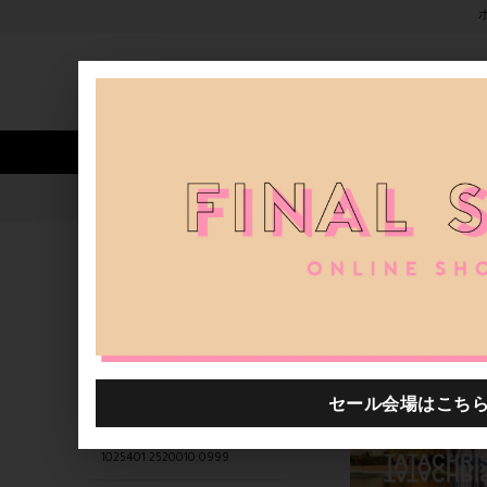
新着アイテム
商品カテゴリ
ストア
人気ワード
セール
40th限定
1025401.2520042.0999
H.P.FRANCE公式サイト
関連するキーワード
1025401.2520068.0999
1025401.2520003.0999
1025401.2520092.0999
1025401.2520010.0999