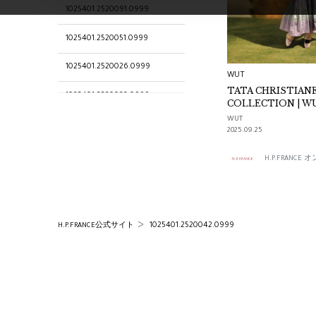
1025401.2520091.0999
1025401.2520051.0999
1025401.2520026.0999
WUT
TATA CHRISTIAN
1025401.2520022.0999
COLLECTION | W
WUT
1025401.2520082.0999
2025.09.25
1025401.2520023.0999
H.P.FRANC
1025401.2520011.0999
WUT
1025401.2520042.0999
H.P.FRANCE公式サイト
WUT SELECTION
TATACHRISTIANE
1025401.2520111.0999