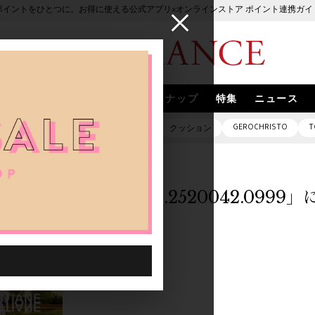
ポイントをひとつに。お得に使える公式アプリ×オンラインストア ポイント連携ガイ
ブランド
取扱いブランド
スナップ
特集
ニュース
GEROCHRISTO
T
ピアス
バッグ
ネックレス
クッション
「1025401.2520042.099