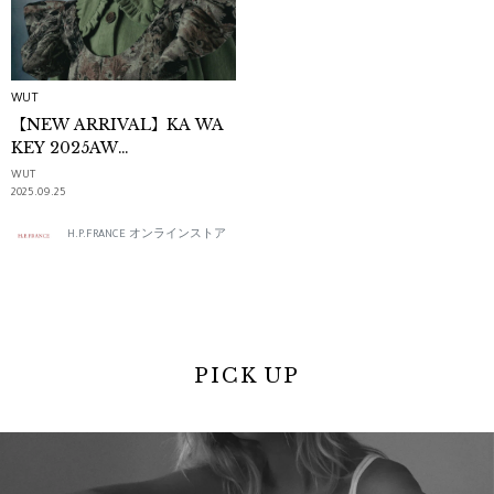
WUT
【NEW ARRIVAL】KA WA
KEY 2025AW
COLLECTION｜WUT
WUT
2025.09.25
H.P.FRANCE オンラインストア
PICK UP