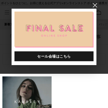
ポイントをひとつに。お得に使える公式アプリ×オンラインストア ポイント連携ガ
イド
新着アイテム
人気ワード
セール
40th限定
ピアス
バッグ
「1027101.2520059.0005」に関する記事
関連キーワード