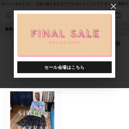
ポイントをひとつに。お得に使える公式アプリ×オンラインストア ポイント連携ガ
イド
新着アイテム
人気ワード
セール
40th限定
ピアス
バッグ
「1055201.2520007.0001」に関する記事
関連キーワード