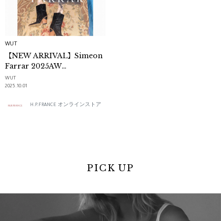
WUT
【NEW ARRIVAL】Simeon
Farrar 2025AW
COLLECTION｜WUT
WUT
2025.10.01
H.P.FRANCE オンラインストア
PICK UP