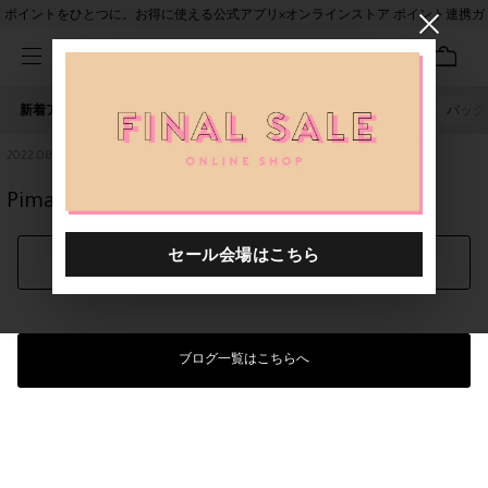
ポイントをひとつに。お得に使える公式アプリ×オンラインストア ポイント連携ガ
イド
新着アイテム
人気ワード
セール
40th限定
ピアス
バッグ
2022.08.23
Pima Cotton と Minegra と！
シェアする
ブログ一覧はこちらへ