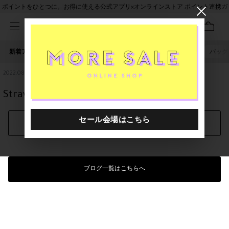
ポイントをひとつに。お得に使える公式アプリ×オンラインストア ポイント連携ガ
イド
新着アイテム
人気ワード
セール
40th限定
ピアス
バッグ
2022.08.23
Strawberry de Coordinate -Pima cotton-
シェアする
ブログ一覧はこちらへ