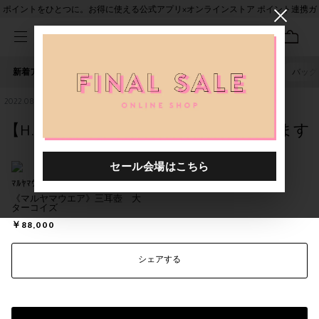
ポイントをひとつに。お得に使える公式アプリ×オンラインストア ポイント連携ガ
イド
新着アイテム
人気ワード
セール
40th限定
ピアス
バッグ
2022.08.29
【H.P.DECO】水金セレクションならびます
ﾏﾙﾔﾏｳｪｱ
《マルヤマウエア》三耳壺 大
ターコイズ
￥88,000
シェアする