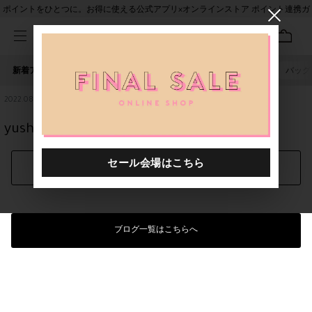
ポイントをひとつに。お得に使える公式アプリ×オンラインストア ポイント連携ガ
イド
新着アイテム
人気ワード
セール
40th限定
ピアス
バッグ
2022.08.27
yushokobayashi 22AW " text "
シェアする
ブログ一覧はこちらへ