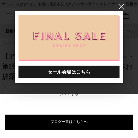
ポイントをひとつに。お得に使える公式アプリ×オンラインストア ポイント連携ガ
イド
新着アイテム
人気ワード
セール
40th限定
ピアス
バッグ
2022.08.23
【アッシュペーブチック】14周年イベント
第3弾！odddot＆HIROMI TSUYOSHIの新作お
披露目
シェアする
ブログ一覧はこちらへ