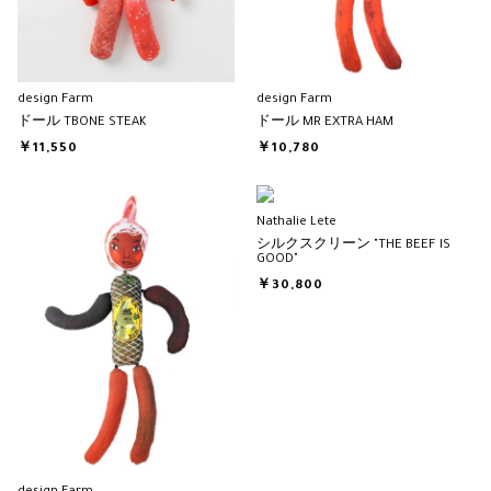
design Farm
design Farm
ドール TBONE STEAK
ドール MR EXTRA HAM
￥11,550
￥10,780
Nathalie Lete
シルクスクリーン "THE BEEF IS
GOOD"
￥30,800