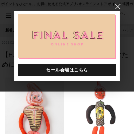
ポイントをひとつに。お得に使える公式アプリ×オンラインストア ポイント連携ガ
イド
新着アイテム
人気ワード
セール
40th限定
ピアス
バッグ
2023.02.04
【H.P.DECO】お肉（２９）の日を楽しむた
めに