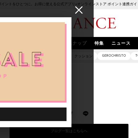
ポイントをひとつに。お得に使える公式アプリ×オンラインストア ポイント連携ガイ
ブランド
取扱いブランド
スナップ
特集
ニュース
GEROCHRISTO
T
ピアス
バッグ
ネックレス
クッション
eim 09.03 sat- 09.11 sun
 sat- 09.11 sun
ブログ一覧はこちらへ