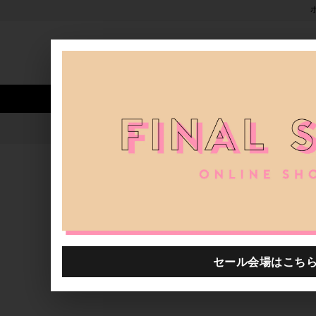
新着アイテム
商品カテゴリ
ストア
人気ワード
セール
40th限定
22AW determ; POP UP SHOP @d
H.P.FRANCE公式サイト
ブログ一覧
2022.08.28
22AW determ; POP UP SHOP @deim 09.03