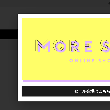
新着アイテム
商品カテゴリ
ストア
人気ワード
セール
40th限定
9/1(thu)- 9/30(fri) pas a pas
H.P.FRANCE公式サイト
ブログ一覧
2022.08.24
9/1(thu)- 9/30(fri) pas a pas