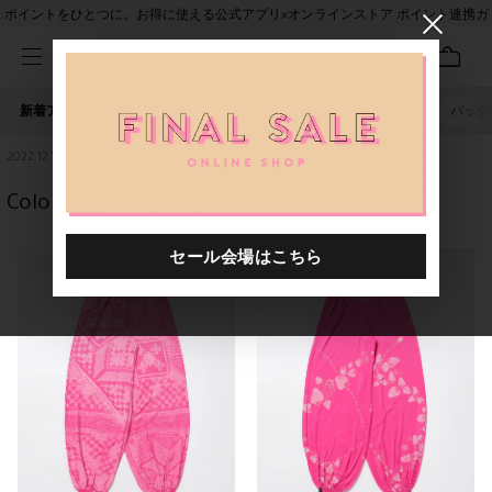
ポイントをひとつに。お得に使える公式アプリ×オンラインストア ポイント連携ガ
イド
新着アイテム
人気ワード
セール
40th限定
ピアス
バッグ
2022.12.13
Colorful YOGA Coordinate ☆★