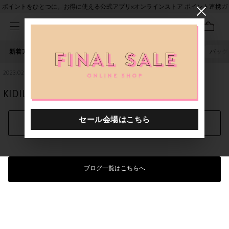
ポイントをひとつに。お得に使える公式アプリ×オンラインストア ポイント連携ガ
イド
新着アイテム
人気ワード
セール
40th限定
ピアス
バッグ
2023.02.21
KIDILL 23SS recommend
シェアする
ブログ一覧はこちらへ