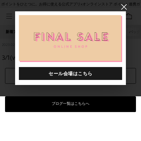
ポイントをひとつに。お得に使える公式アプリ×オンラインストア ポイント連携ガ
イド
新着アイテム
人気ワード
セール
40th限定
ピアス
バッグ
2023.02.22
3/1(wed)-3/31(fri) wakusei
シェアする
ブログ一覧はこちらへ