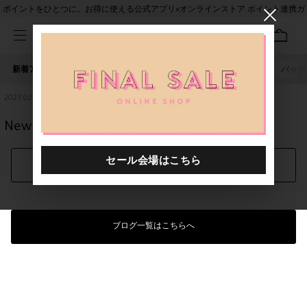
ポイントをひとつに。お得に使える公式アプリ×オンラインストア ポイント連携ガ
イド
新着アイテム
人気ワード
セール
40th限定
ピアス
バッグ
2023.02.18
New Waffle！
シェアする
ブログ一覧はこちらへ