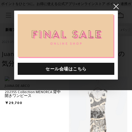
ポイントをひとつに。お得に使える公式アプリ×オンラインストア ポイント連携ガ
イド
新着アイテム
人気ワード
セール
40th限定
ピアス
バッグ
2023.05.11
Juana de Arco / ワンピースはレイヤードの
気分♪
JUANA DE ARCO
2023SS Collection MENORCA 背中
開きワンピース
￥29,700