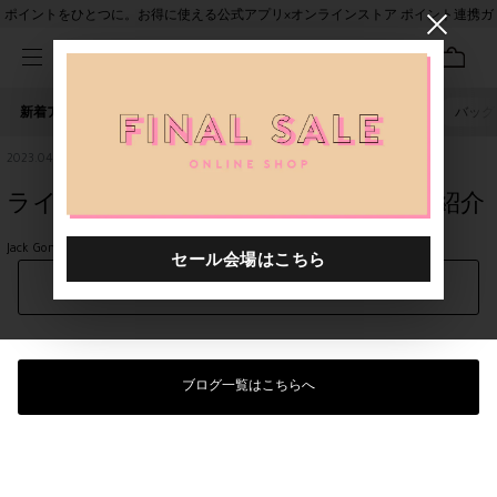
ポイントをひとつに。お得に使える公式アプリ×オンラインストア ポイント連携ガ
イド
新着アイテム
人気ワード
セール
40th限定
ピアス
バッグ
2023.04.21
ライチセレクト【母の日ギフト】のご紹介
Jack Gomme
シェアする
ブログ一覧はこちらへ