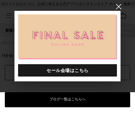
ポイントをひとつに。お得に使える公式アプリ×オンラインストア ポイント連携ガ
イド
新着アイテム
人気ワード
セール
40th限定
ピアス
バッグ
2023.02.15
new arrival : 23SS TELA
シェアする
ブログ一覧はこちらへ