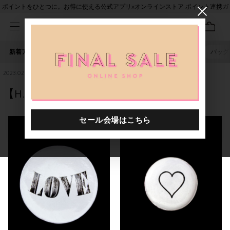
ポイントをひとつに。お得に使える公式アプリ×オンラインストア ポイント連携ガ
イド
新着アイテム
人気ワード
セール
40th限定
ピアス
バッグ
2023.02.09
【H.P.DECO】Alternative ❦ Valentine