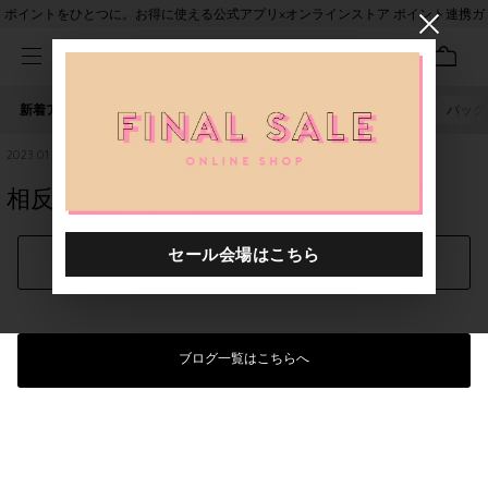
ポイントをひとつに。お得に使える公式アプリ×オンラインストア ポイント連携ガ
イド
新着アイテム
人気ワード
セール
40th限定
ピアス
バッグ
2023.01.19
相反するものの衝突！果たして、、
シェアする
ブログ一覧はこちらへ