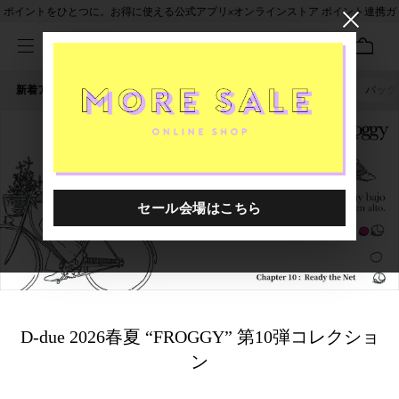
ポイントをひとつに。お得に使える公式アプリ×オンラインストア ポイント連携ガ
イド
新着アイテム
人気ワード
セール
40th限定
ピアス
バッグ
D-due 2026春夏 “FROGGY” 第10弾コレクショ
ン