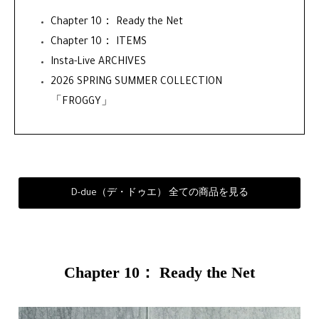
Chapter 10： Ready the Net
Chapter 10： ITEMS
Insta-Live ARCHIVES
2026 SPRING SUMMER COLLECTION
「FROGGY」
D-due（デ・ドゥエ） 全ての商品を見る
Chapter 10： Ready the Net