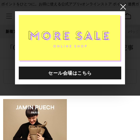
ポイントをひとつに。お得に使える公式アプリ×オンラインストア ポイント連携ガ
イド
新着アイテム
人気ワード
セール
40th限定
ピアス
バッグ
「0000001.2420003.0010」に関する記事
関連キーワード