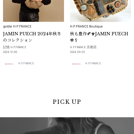
goldie H.P.FRANCE
H.P.FRANCE Boutique
JAMIN PUECH 2024年秋冬
秋も豊作🍂🍄JAMIN PUECH
のコレクション
🍓🥄
記憶 H.P.FRANCE
H.P.FRANCE 京都店
2024.12.06
2024.09.03
H.P.FRANCE
H.P.FRANCE
PICK UP