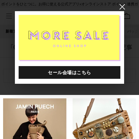
ポイントをひとつに。お得に使える公式アプリ×オンラインストア ポイント連携ガ
イド
新着アイテム
人気ワード
セール
40th限定
ピアス
バッグ
「0000001.2420064.0025」に関する記事
関連キーワード