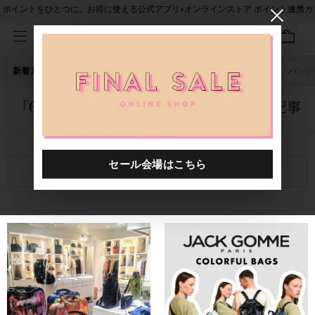
ポイントをひとつに。お得に使える公式アプリ×オンラインストア ポイント連携ガ
イド
新着アイテム
人気ワード
セール
40th限定
ピアス
バッグ
「0000004.2510020.9000」に関する記事
関連キーワード