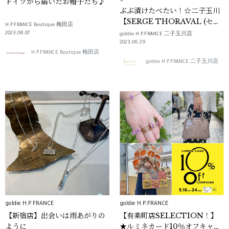
ドイツから届いたお帽子たち♪
ぶぶ漬けたべたい！☆二子玉川
【SERGE THORAVAL (セル
H.P.FRANCE Boutique 梅田店
ジュ・トラヴァル)】【SEEME
2023.08.07
goldie H.P.FRANCE 二子玉川店
(シーミー)】
2023.06.29
H.P.FRANCE Boutique 梅田店
goldie H.P.FRANCE 二子玉川店
goldie H.P.FRANCE
goldie H.P.FRANCE
【新宿店】出会いは雨あがりの
【有楽町店SELECTION！】
ように
★ルミネカード10％オフキャン