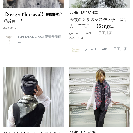
goldie H.P.FRANCE
【Serge Thoraval】期間限定
今夜のクリスマスディナーは？
で展開中！
☆二子玉川 【Serge
2025.07.02
Thoraval セルジュ・トラヴァ
goldie H.P.FRANCE 二子玉川店
H.P.FRANCE BIJOUX 伊勢丹新宿
ル】
2023.12.14
店
goldie H.P.FRANCE 二子玉川店
goldie H.P.FRANCE