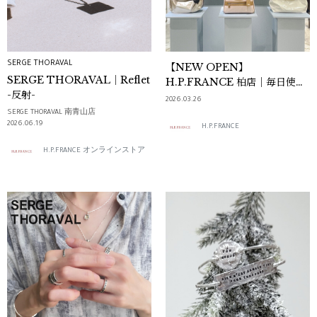
SERGE THORAVAL
【NEW OPEN】
SERGE THORAVAL｜Reflet
H.P.FRANCE 柏店｜毎日使い
-反射-
たくなるバッグとジュエリー
2026.03.26
SERGE THORAVAL 南青山店
2026.06.19
H.P.FRANCE
H.P.FRANCE オンラインストア