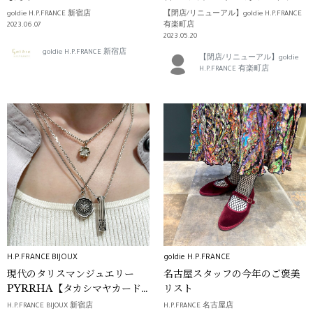
ペーン★
goldie H.P.FRANCE 新宿店
【閉店/リニューアル】goldie H.P.FRANCE
2023.06.07
有楽町店
2023.05.20
goldie H.P.FRANCE 新宿店
【閉店/リニューアル】goldie
H.P.FRANCE 有楽町店
H.P.FRANCE BIJOUX
goldie H.P.FRANCE
現代のタリスマンジュエリー
名古屋スタッフの今年のご褒美
PYRRHA【タカシマヤカード
リスト
優待会】
H.P.FRANCE BIJOUX 新宿店
H.P.FRANCE 名古屋店