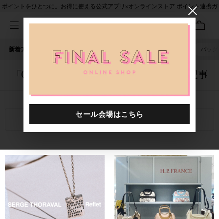
ポイントをひとつに。お得に使える公式アプリ×オンラインストア ポイント連携ガ
イド
新着アイテム
人気ワード
セール
40th限定
ピアス
バッグ
「0000014.8880028.0001」に関する記事
関連キーワード