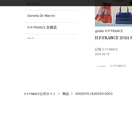
eb.a.gos
Daniela De Marchi
H.P.FRANCE 京都店
goldie H.P.FRANCE
H.
商品
記憶 H.P.FRANCE
0000019.2420007.0002
2024.08.19
goldie H.P.FRANCE
H.P.FRANCE
0000001.2420064.0055
H.P.FRANCE 札幌店
0000019.2420069.0003
H.P.FRANCE公式サイト
商品
0000162.2421253.0031
H.P.FRANCE 大丸神戸店
支店