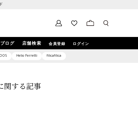
ド
ブログ
店舗検索
会員登録
ログイン
OOS
Helio Ferretti
filicafilica
3」に関する記事