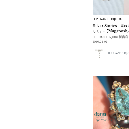
MAYU
mii collection
H.P.FRANCE BIJOUX
Silver Stories -
Faliero Sarti
しく。-【Maggoosh
編】
H.P.FRANCE BIJOUX 新宿店
SAKURAYAMA
2026.08.05
ALT
H.P.FRANCE B
FOUNDRAE
C.A.D.
INOUI EDITIONS
Stefano Poletti
MIKIO SAKABE
Aprosio&Co