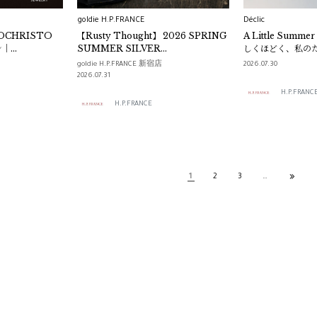
goldie H.P.FRANCE
Déclic
OCHRISTO
【Rusty Thought】 2026 SPRING
A Little Summe
ン｜
SUMMER SILVER
しくほどく、私の
UX
COLLECTION 巡回展
ム -｜Déclic
goldie H.P.FRANCE 新宿店
2026.07.30
2026.07.31
H.P.FR
H.P.FRANCE
1
2
3
…