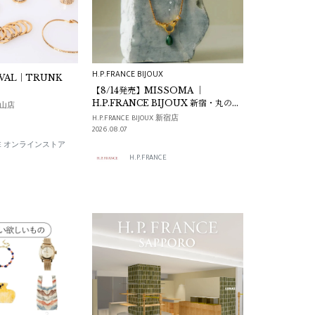
H.P.FRANCE BIJOUX
AVAL｜TRUNK
【8/14発売】MISSOMA ｜
H.P.FRANCE BIJOUX 新宿・丸の
南青山店
内・梅田にて展開スタート
H.P.FRANCE BIJOUX 新宿店
2026.08.07
ANCE オンラインストア
H.P.FRANCE