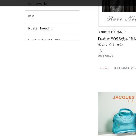
tamaoworld
wut
Rusty Thought
D-due H.P.FRANCE
D-due 2026秋冬 “B
VLADIMIR KARALEEV
弾コレクション
【2
Rosa Maria
2026.08.08
SASKIA DIEZ
H.P.FRANC
ANTIPAST
D.due
CORDERA
水金の文庫革
MARIA BLACK