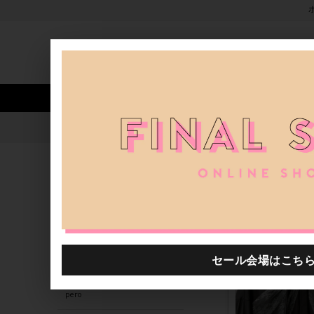
新着アイテム
商品カテゴリ
ストア
人気ワード
セール
40th限定
ブランド
H.P.FRANCE公式サイト
関連するキーワード
grounds
kotohayokozawa
ohta
pero