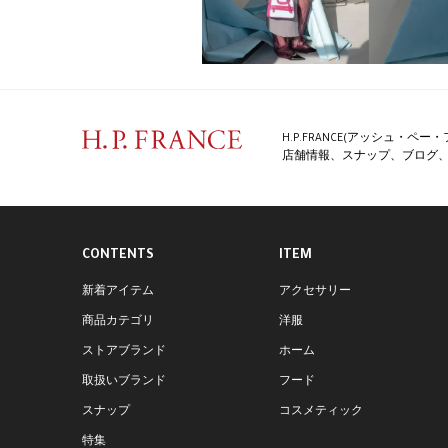
La Soufflerie
Mariana Mendez
Pellini
H.P.FRANCE(アッシュ・
TATACHRISTIANE
店舗情報、スナップ、ブログ、特
LUCE MACCHIA
Claudine Vitry
CONTENTS
ITEM
eb.a.gos
新着アイテム
アクセサリー
Exquisite J
商品カテゴリ
洋服
NACH
ストアブランド
ホーム
取扱いブランド
フード
atelier PAULIN
スナップ
コスメティック
Jacques Le Corre
特集