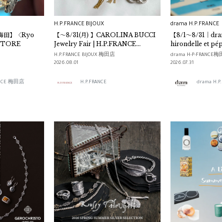
H.P.FRANCE BIJOUX
drama H.P.FRANCE
a 梅田】〈Ryo
【～8/31(月) 】CAROLINA BUCCI
【8/1～8/31｜dr
STORE
Jewelry Fair | H.P.FRANCE
hirondelle et p
BIJOUX
Collection「Po
H.P.FRANCE BIJOUX 梅田店
drama H-P-FRANCE
2026.08.01
2026.07.31
RANCE 梅田店
H.P.FRANCE
drama H.