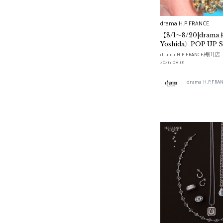
Alex Monroe
drama H.P.FRANCE
PALA
【8/1～8/20|dram
Yoshida〉POP UP 
VEJA
drama H-P-FRANCE梅田店
2026.08.01
bohem
drama H.P.F
arrow mouth
AYMER MARIA
We by WHITEbIRD
Time
FOULARD BAMBOO
ME.LAND
Susannah Hunter