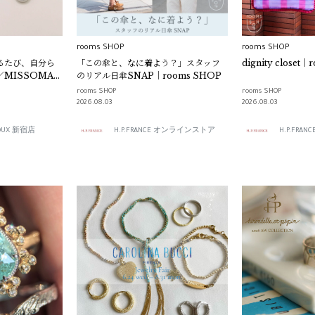
rooms SHOP
rooms SHOP
 重ねるたび、自分ら
「この傘と、なに着よう？」スタッフ
dignity closet
／MISSOMA
のリアル日傘SNAP｜rooms SHOP
rooms SHOP
rooms SHOP
2026.08.03
2026.08.03
IJOUX 新宿店
H.P.FRANCE オンラインストア
H.P.FR