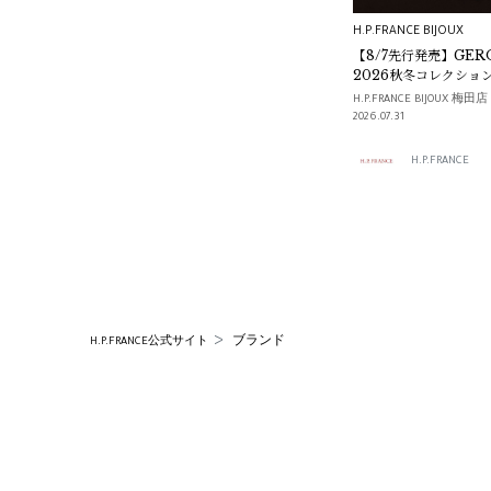
Coral & Tusk
H.P.FRANCE BIJOUX
BROOKE GREGSON
【8/7先行発売】GER
2026秋冬コレクショ
H.P.FRANCE BIJO
Bea Bongiasca
H.P.FRANCE BIJOUX 梅田店
2026.07.31
MULTITUDES
H.P.FRANCE
Sophie Digard
Fillyjonk
Wild Animals
LAH PARIS
ブランド
H.P.FRANCE公式サイト
MARGESHERWOOD
Nitto Knitwear
ARCS