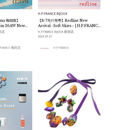
H.P.FRANCE BIJOUX
ama 梅田店】
【8/7先行発売】Redline New
épin 26AW New
Arrival -Soft Skies– | H.P.FRANCE
rte Bonheur」受注会
BIJOUX
梅田店
H.P.FRANCE BIJOUX 新宿店
2026.07.31
P.FRANCE 梅田店
H.P.FRANCE