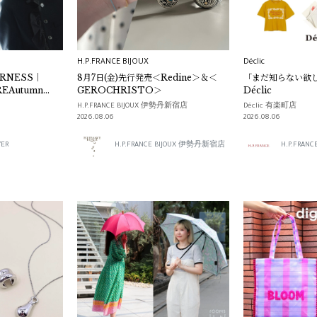
H.P.FRANCE BIJOUX
Déclic
ERNESS｜
8月7日(金)先行発売＜Redine＞＆＜
「まだ知らない欲し
REAutumn
GEROCHRISTO＞
Déclic
H.P.FRANCE BIJOUX 伊勢丹新宿店
Déclic 有楽町店
2026.08.06
2026.08.06
YER
H.P.FRANCE BIJOUX 伊勢丹新宿店
H.P.FR