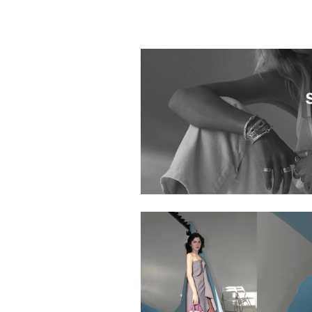
SCHA
BONCOEURS
GOOD PEOPLE GOOD
STITCHING GOOD PRODUCT
H OPTICAL
VAGUE WATCH CO.
Topologie
AGNELLE
Carolina Bucci
Redline
KOMI Designs
Lia Di Gregorio