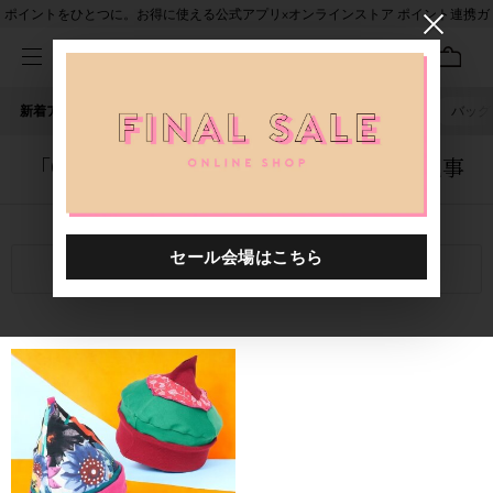
ポイントをひとつに。お得に使える公式アプリ×オンラインストア ポイント連携ガ
イド
新着アイテム
人気ワード
セール
40th限定
ピアス
バッグ
「0000103.2410016.0999」に関する記事
関連キーワード