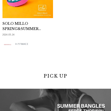
SOLO MILLO
SPRING&SUMMER
COLLECTION
2024.05.24
H.P.FRANCE
PICK UP