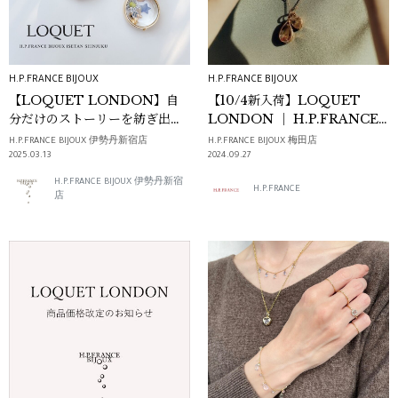
H.P.FRANCE BIJOUX
H.P.FRANCE BIJOUX
【LOQUET LONDON】自
【10/4新入荷】LOQUET
分だけのストーリーを紡ぎ出す
LONDON ｜ H.P.FRANCE
ロケットペンダント
BIJOUX
H.P.FRANCE BIJOUX 伊勢丹新宿店
H.P.FRANCE BIJOUX 梅田店
2025.03.13
2024.09.27
H.P.FRANCE BIJOUX 伊勢丹新宿
H.P.FRANCE
店