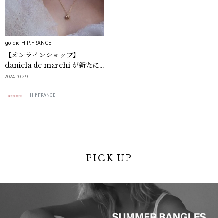
goldie H.P.FRANCE
【オンラインショップ】
daniela de marchi が新たに
入荷！
2024.10.29
H.P.FRANCE
PICK UP