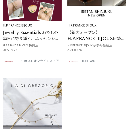
H.P.FRANCE BIJOUX
H.P.FRANCE BIJOUX
Jewelry Essentials わたしの
【新店オープン】
毎日に寄り添う、エッセンシャ
H.P.FRANCE BIJOUX伊勢丹
ルピース｜H.P.FRANCE
新宿店
H.P.FRANCE BIJOUX 梅田店
H.P.FRANCE BIJOUX 伊勢丹新宿店
BIJOUX
2025.09.26
2024.09.26
H.P.FRANCE オンラインストア
H.P.FRANCE