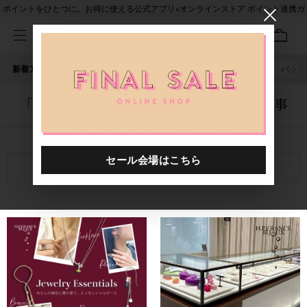
ポイントをひとつに。お得に使える公式アプリ×オンラインストア ポイント連携ガ
イド
新着アイテム
人気ワード
セール
40th限定
ピアス
バッグ
「0000184.2410716.0001」に関する記事
関連キーワード