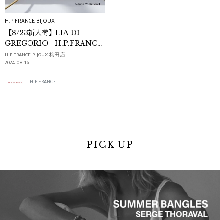
H.P.FRANCE BIJOUX
【8/23新入荷】LIA DI
GREGORIO｜H.P.FRANCE
BIJOUX
H.P.FRANCE BIJOUX 梅田店
2024.08.16
H.P.FRANCE
PICK UP