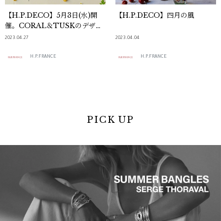
【H.P.DECO】5月3日(水)開
【H.P.DECO】四月の風
催。CORAL＆TUSKのデザイ
ナー、ステファニー来日まであ
2023.04.27
2023.04.04
と6日！
H.P.FRANCE
H.P.FRANCE
PICK UP