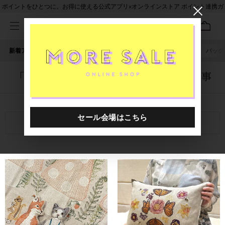
ポイントをひとつに。お得に使える公式アプリ×オンラインストア ポイント連携ガ
イド
新着アイテム
人気ワード
セール
40th限定
ピアス
バッグ
「0000605.8881091.1093」に関する記事
関連キーワード