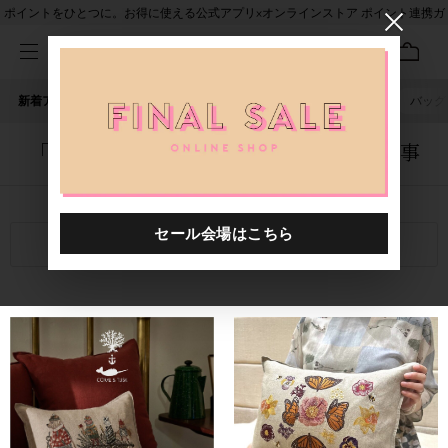
ポイントをひとつに。お得に使える公式アプリ×オンラインストア ポイント連携ガ
イド
新着アイテム
人気ワード
セール
40th限定
ピアス
バッグ
「0000605.8881098.1107」に関する記事
関連キーワード