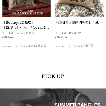
【Boutique広島店】
雨の日のお家時間を楽しく🛋
【12/3（水）～】「Coral &
Tusk（コーラル・アンド・タス
H.P.FRANCE Boutique 広島店
H.P.FRANCE 大丸神戸店
ク）」POP UP SHOP
2025.12.02
2023.06.09
H.P.FRANCE Boutique 広島店
H.P.FRANCE 大丸神戸店
PICK UP