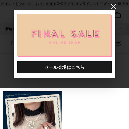
ポイントをひとつに。お得に使える公式アプリ×オンラインストア ポイント連携ガ
イド
新着アイテム
人気ワード
セール
40th限定
ピアス
バッグ
「0000605.8881258.0999」に関する記事
関連キーワード