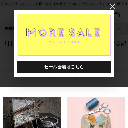
ポイントをひとつに。お得に使える公式アプリ×オンラインストア ポイント連携ガ
イド
新着アイテム
人気ワード
セール
40th限定
ピアス
バッグ
「H.P.FRANCE Boutique 西宮店」に関する記
事
関連キーワード