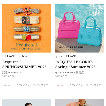
H.P.FRANCE Boutique
goldie H.P.FRANCE
Exquisite J -
JACQUES LE CORRE
SPRING&SUMMER 2026-
Spring / Summer 2026
Collection
記憶 H.P.FRANCE
goldie H.P.FRANCE 新宿店
2026.06.06
2026.06.05
H.P.FRANCE オンラインストア
H.P.FRANCE オンラインストア