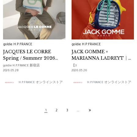
goldie H.P.FRANCE
goldie H.P.FRANCE
JACQUES LE CORRE
JACK GOMME ×
Spring / Summer 2026
MARIANNA LADREYT｜
Collection
SPRING SUMMER 2026
goldie H.P.FRANCE 新宿店
【3
2026.05.28
2026.05.26
H.P.FRANCE オンラインストア
H.P.FRANCE オンラインストア
1
2
3
…