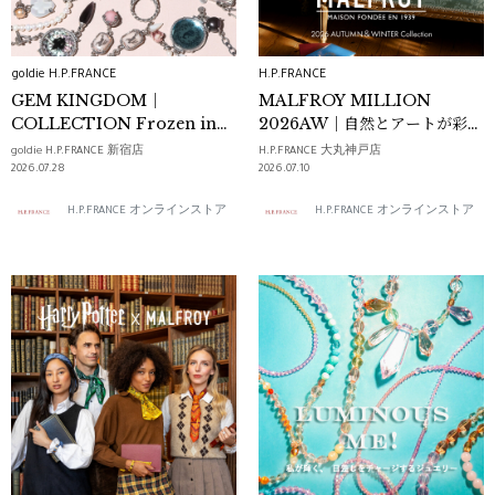
goldie H.P.FRANCE
H.P.FRANCE
GEM KINGDOM｜
MALFROY MILLION
COLLECTION Frozen in
2026AW｜自然とアートが彩る
time
スカーフ
goldie H.P.FRANCE 新宿店
H.P.FRANCE 大丸神戸店
2026.07.28
2026.07.10
H.P.FRANCE オンラインストア
H.P.FRANCE オンラインストア