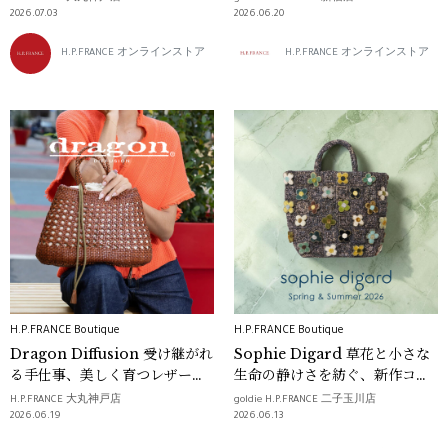
2026.07.03
2026.06.20
H.P.FRANCE オンラインストア
H.P.FRANCE オンラインストア
H.P.FRANCE Boutique
H.P.FRANCE Boutique
Dragon Diffusion 受け継がれ
Sophie Digard 草花と小さな
る手仕事、美しく育つレザーバ
生命の静けさを紡ぐ、新作コレ
ッグ
クション
H.P.FRANCE 大丸神戸店
goldie H.P.FRANCE 二子玉川店
2026.06.19
2026.06.13