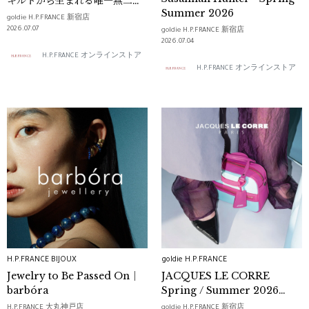
キルトから生まれる唯一無二の
Summer 2026
ものづくり
goldie H.P.FRANCE 新宿店
2026.07.07
goldie H.P.FRANCE 新宿店
2026.07.04
H.P.FRANCE オンラインストア
H.P.FRANCE オンラインストア
H.P.FRANCE BIJOUX
goldie H.P.FRANCE
Jewelry to Be Passed On｜
JACQUES LE CORRE
barbóra
Spring / Summer 2026
Collection
H.P.FRANCE 大丸神戸店
goldie H.P.FRANCE 新宿店