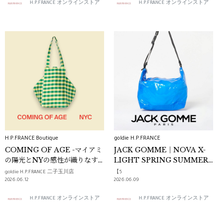
H.P.FRANCE オンラインストア
H.P.FRANCE オンラインストア
H.P.FRANCE Boutique
goldie H.P.FRANCE
COMING OF AGE -マイアミ
JACK GOMME｜NOVA X-
の陽光とNYの感性が織りなす
LIGHT SPRING SUMMER
シルクバッグ-
2026
goldie H.P.FRANCE 二子玉川店
【5
2026.06.12
2026.06.09
H.P.FRANCE オンラインストア
H.P.FRANCE オンラインストア