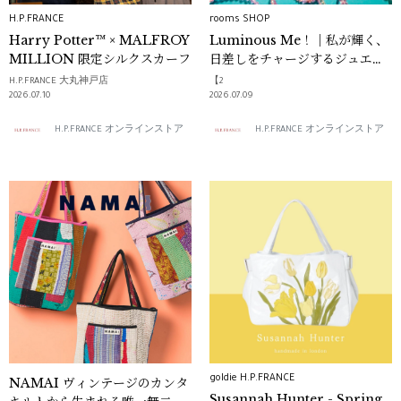
H.P.FRANCE
rooms SHOP
Harry Potter™ × MALFROY
Luminous Me！｜私が輝く、
MILLION 限定シルクスカーフ
日差しをチャージするジュエリ
ー
H.P.FRANCE 大丸神戸店
【2
2026.07.10
2026.07.09
H.P.FRANCE オンラインストア
H.P.FRANCE オンラインストア
goldie H.P.FRANCE
NAMAI ヴィンテージのカンタ
Susannah Hunter - Spring