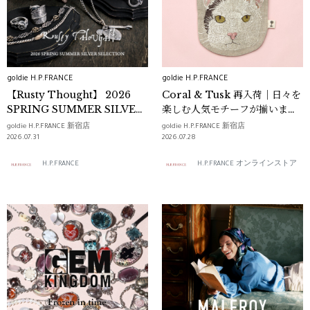
goldie H.P.FRANCE
goldie H.P.FRANCE
【Rusty Thought】 2026
Coral & Tusk 再入荷｜日々を
SPRING SUMMER SILVER
楽しむ人気モチーフが揃いまし
COLLECTION 巡回展
た
goldie H.P.FRANCE 新宿店
goldie H.P.FRANCE 新宿店
2026.07.31
2026.07.28
H.P.FRANCE
H.P.FRANCE オンラインストア