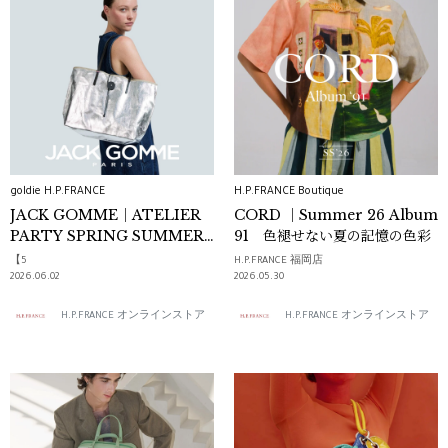
goldie H.P.FRANCE
H.P.FRANCE Boutique
JACK GOMME｜ATELIER
CORD ｜Summer 26 Album
PARTY SPRING SUMMER
91 色褪せない夏の記憶の色彩
2026
【5
H.P.FRANCE 福岡店
2026.06.02
2026.05.30
H.P.FRANCE オンラインストア
H.P.FRANCE オンラインストア