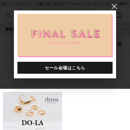
ポイントをひとつに。お得に使える公式アプリ×オンラインストア ポイント連携ガ
イド
新着アイテム
人気ワード
セール
40th限定
ピアス
バッグ
「0012059.2323042.0001」に関する記事
関連キーワード