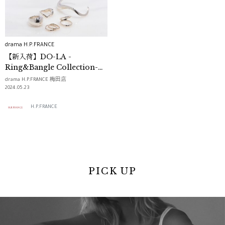
drama H.P.FRANCE
【新入荷】DO-LA -
Ring&Bangle Collection-｜
drama H.P.FRANCE
drama H.P.FRANCE 梅田店
2024.05.23
H.P.FRANCE
PICK UP