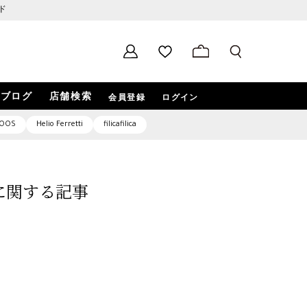
ド
ブログ
店舗検索
会員登録
ログイン
OOS
Helio Ferretti
filicafilica
6」に関する記事