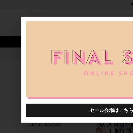
新着アイテム
商品カテゴリ
ストア
人気ワード
セール
40th限定
0012901.2410008.0006
H.P.FRANCE公式サイト
商品
関連するキーワード
商品
destination Tokyo
ブランド
0012901.2410008.0004