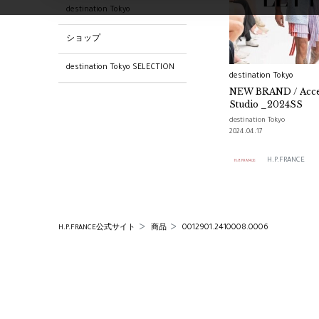
destination Tokyo
ショップ
destination Tokyo SELECTION
destination Tokyo
NEW BRAND / Accep
Studio _2024SS
destination Tokyo
2024.04.17
H.P.FRANCE
0012901.2410008.0006
H.P.FRANCE公式サイト
商品