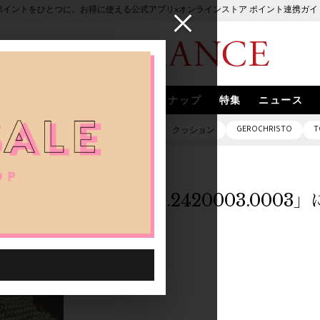
ポイントをひとつに。お得に使える公式アプリ×オンラインストア ポイント連携ガイ
ブランド
取扱いブランド
スナップ
特集
ニュース
GEROCHRISTO
T
ピアス
バッグ
ネックレス
クッション
「0012928.2420003.000