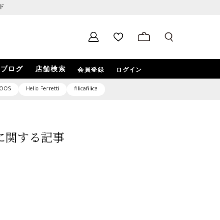
ド
ブログ
店舗検索
会員登録
ログイン
OOS
Helio Ferretti
filicafilica
3」に関する記事