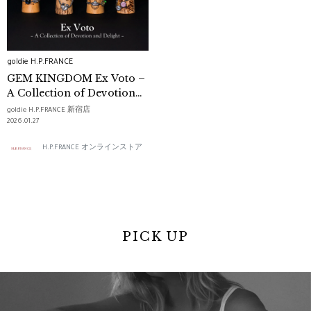
goldie H.P.FRANCE
GEM KINGDOM Ex Voto –
A Collection of Devotion
and Delight –
goldie H.P.FRANCE 新宿店
2026.01.27
H.P.FRANCE オンラインストア
PICK UP