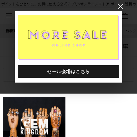
ポイントをひとつに。お得に使える公式アプリ×オンラインストア ポイント連携ガ
イド
新着アイテム
人気ワード
セール
40th限定
ピアス
バッグ
「1020401.2610007.0999」に関する記事
関連キーワード