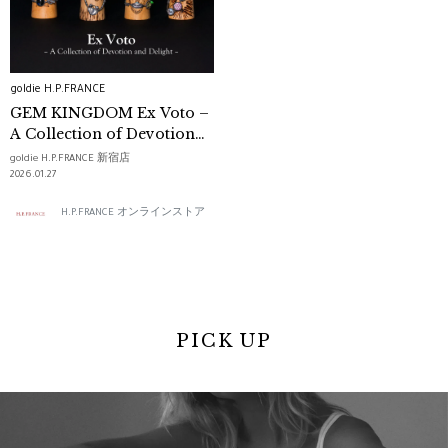
goldie H.P.FRANCE
GEM KINGDOM Ex Voto –
A Collection of Devotion
and Delight –
goldie H.P.FRANCE 新宿店
2026.01.27
H.P.FRANCE オンラインストア
PICK UP