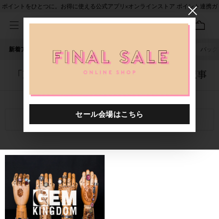
ポイントをひとつに。お得に使える公式アプリ×オンラインストア ポイント連携ガ
イド
新着アイテム
人気ワード
セール
40th限定
ピアス
バッグ
「1020401.2610008.0009」に関する記事
関連キーワード