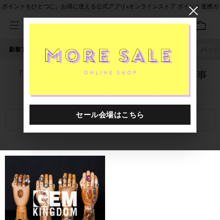
ポイントをひとつに。お得に使える公式アプリ×オンラインストア ポイント連携ガ
イド
新着アイテム
人気ワード
セール
40th限定
バッグ
irodori
「1020401.2610027.0006」に関する記事
関連キーワード