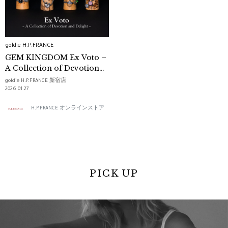
goldie H.P.FRANCE
GEM KINGDOM Ex Voto –
A Collection of Devotion
and Delight –
goldie H.P.FRANCE 新宿店
2026.01.27
H.P.FRANCE オンラインストア
PICK UP