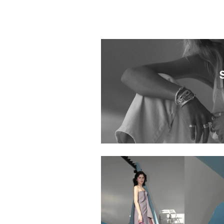
1020401.2610127.0010
1020401.2610133.0004
1020401.2610080.0005
1020401.2610017.0004
1020401.2610081.0999