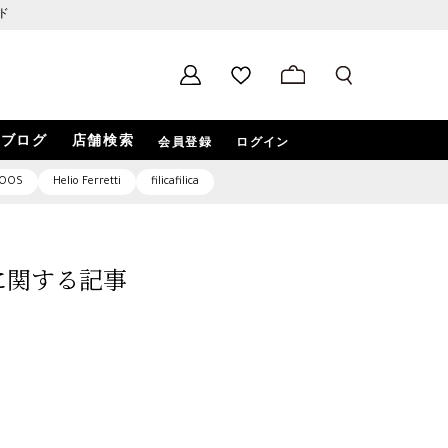
ド
ブログ
店舗検索
会員登録
ログイン
OOS
Helio Ferretti
filicafilica
9」に関する記事