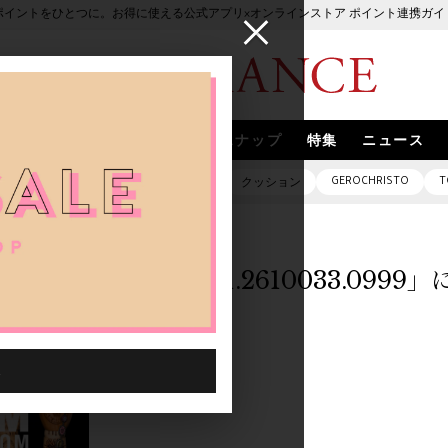
ポイントをひとつに。お得に使える公式アプリ×オンラインストア ポイント連携ガイ
ブランド
取扱いブランド
スナップ
特集
ニュース
GEROCHRISTO
T
ピアス
バッグ
ネックレス
クッション
「1020401.2610033.099