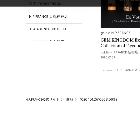
1020401.2610013.0014
H.P.FRANCE 大丸神戸店
1020401.2610091.0999
goldie H.P.FRANCE
GEM KINGDOM Ex Voto – A
H.P.FRANCE 名古屋店
Collection of Devoti
–
goldie H.P.FRANCE 新宿店
1020401.2610057.0016
2026.01.27
1020401.2610004.0999
H.P.FRANC
1020401.2610072.0005
1020401.2610042.0003
1020401.2610058.0999
H.P.FRANCE公式サイト
商品
1020401.2610093.0999
1020401.2610051.0009
1020401.2610136.0003