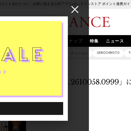
ポイントをひとつに。お得に使える公式アプリ×オンラインストア ポイント連携ガイ
ブランド
取扱いブランド
スナップ
特集
ニュース
GEROCHRISTO
T
ピアス
バッグ
ネックレス
クッション
「1020401.2610058.099