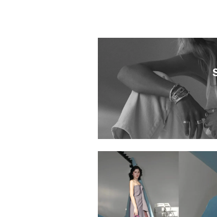
1020401.2610127.0010
1020401.2610133.0004
1020401.2610080.0005
1020401.2610017.0004
1020401.2610081.0999