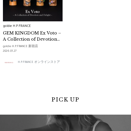
goldie H.P.FRANCE
GEM KINGDOM Ex Voto –
A Collection of Devotion
and Delight –
goldie H.P.FRANCE 新宿店
2026.01.27
H.P.FRANCE オンラインストア
PICK UP