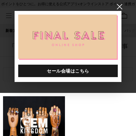
ポイントをひとつに。お得に使える公式アプリ×オンラインストア ポイント連携ガ
イド
新着アイテム
人気ワード
セール
40th限定
ピアス
バッグ
「1020401.2610075.0004」に関する記事
関連キーワード